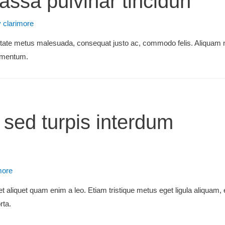
assa pulvinar tincidun
y
clarimore
putate metus malesuada, consequat justo ac, commodo felis. Aliquam 
dimentum.
 sed turpis interdum
more
et aliquet quam enim a leo. Etiam tristique metus eget ligula aliquam,
rta.