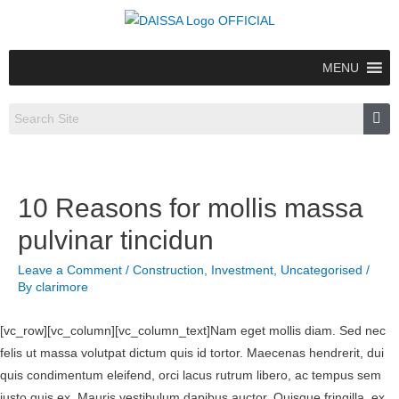
MENU
10 Reasons for mollis massa
pulvinar tincidun
Leave a Comment
/
Construction
,
Investment
,
Uncategorised
/
By
clarimore
[vc_row][vc_column][vc_column_text]Nam eget mollis diam. Sed nec
felis ut massa volutpat dictum quis id tortor. Maecenas hendrerit, dui
quis condimentum eleifend, orci lacus rutrum libero, ac tempus sem
justo quis ex. Mauris vestibulum dapibus auctor. Quisque fringilla, ex