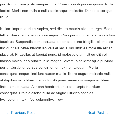
porttitor pulvinar justo semper quis. Vivamus in dignissim ipsum. Nulla
facilisi. Morbi non nulla a nulla scelerisque molestie. Donec id congue
ligula.
Nullam imperdiet risus sapien, sed dictum mauris aliquam eget. Sed ut
tellus vitae mauris feugiat consequat. Cras pretium metus ac ex dictum
faucibus. Suspendisse malesuada, dolor sed porta fringilla, elit massa
tincidunt elit, vitae blandit leo velit et leo. Cras ultricies molestie elit ac
placerat. Phasellus at feugiat nunc, id molestie diam. Ut eu elit vel
massa malesuada ornare in id magna. Vivamus pellentesque pulvinar
porta. Curabitur cursus condimentum ex non aliquam. Morbi
consequat, neque tincidunt auctor mattis, libero augue molestie nulla,
at dapibus urna libero nec dolor. Aliquam venenatis magna eu libero
finibus malesuada. Aenean hendrerit ante sed turpis interdum
consequat. Proin eleifend nulla ac augue ultricies sodales.
[/vc_column_text][/vc_column][/vc_row]
←
Previous Post
Next Post
→